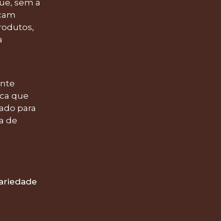
ue, sem a
icam
rodutos,
a
ente
ica que
ado para
a de
variedade