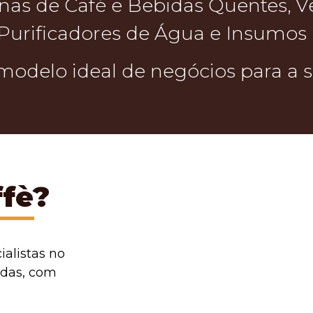
as de Café e Bebidas Quentes, V
 Purificadores de Água e Insumos
odelo ideal de negócios para a
ffè?
alistas no
das, com