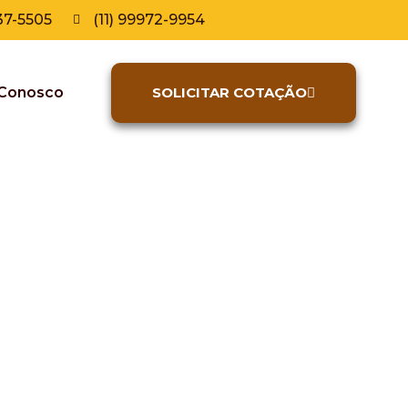
837-5505
(11) 99972-9954
 Conosco
SOLICITAR COTAÇÃO